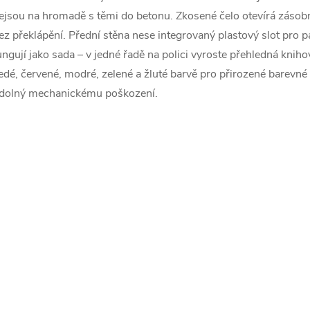
ejsou na hromadě s těmi do betonu. Zkosené čelo otevírá zásob
ez překlápění. Přední stěna nese integrovaný plastový slot pro p
ungují jako sada – v jedné řadě na polici vyroste přehledná kni
edé, červené, modré, zelené a žluté barvě pro přirozené barevné t
dolný mechanickému poškození.