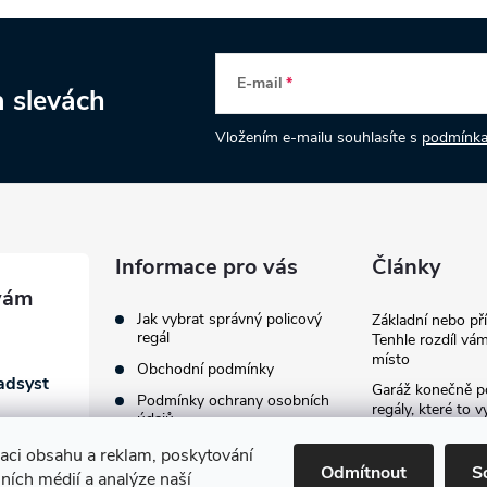
E-mail
a slevách
Vložením e-mailu souhlasíte s
podmínka
Informace pro vás
Články
Jak vybrat správný policový
Základní nebo př
regál
Tenhle rozdíl vám
místo
Obchodní podmínky
adsyst
Garáž konečně p
Podmínky ochrany osobních
regály, které to v
údajů
provždy
zaci obsahu a reklam, poskytování
Jak vybavit firemn
Odmítnout
S
lních médií a analýze naší
průvodce výběre