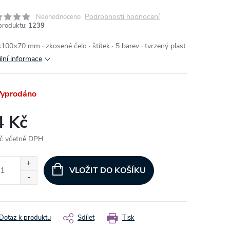
Podrobnosti hodnocení
Neohodnoceno
produktu:
1239
100×70 mm · zkosené čelo · štítek · 5 barev · tvrzený plast
ilní informace
yprodáno
4 Kč
č včetně DPH
ná
:
VLOŽIT DO KOŠÍKU
Dotaz k produktu
Sdílet
Tisk