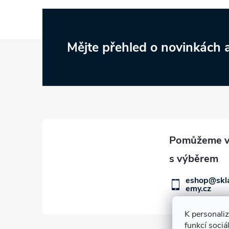
Z
Mějte přehled o novinkách
á
p
a
t
í
eshop@skl
emy.cz
K personali
funkcí sociá