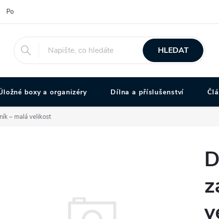
Podmínky ochrany osobních údajů
HLEDAT
Úložné boxy a organizéry
Dílna a příslušenství
Čl
ík – malá velikost
D
z
v