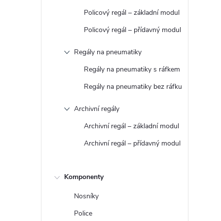
t
Policový regál – základní modul
r
Policový regál – přídavný modul
Regály na pneumatiky
a
Regály na pneumatiky s ráfkem
n
Regály na pneumatiky bez ráfku
n
Archivní regály
Archivní regál – základní modul
í
Archivní regál – přídavný modul
p
a
Komponenty
Nosníky
n
Police