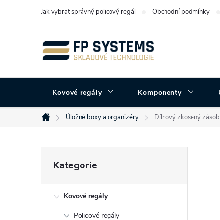
Přejít
Jak vybrat správný policový regál
Obchodní podmínky
na
obsah
Kovové regály
Komponenty
Úložné boxy a organizéry
Dílnový zkosený zásobn
Domů
P
Přeskočit
Kategorie
kategorie
o
Kovové regály
s
Policové regály