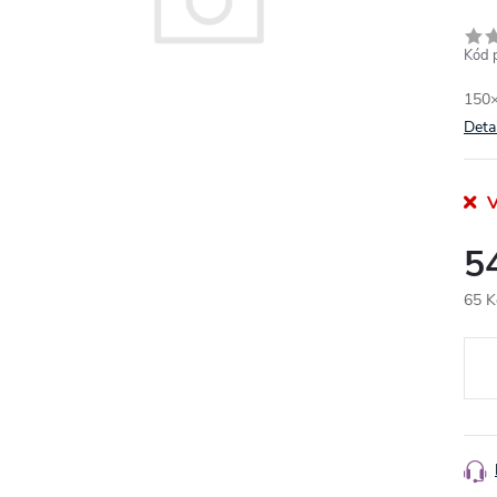
Kód 
150×
Deta
V
5
65 K
Měr
cena