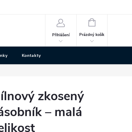
NÁKUPNÍ
KOŠÍK
Prázdný košík
Přihlášení
ánky
Kontakty
ílnový zkosený
ásobník – malá
elikost