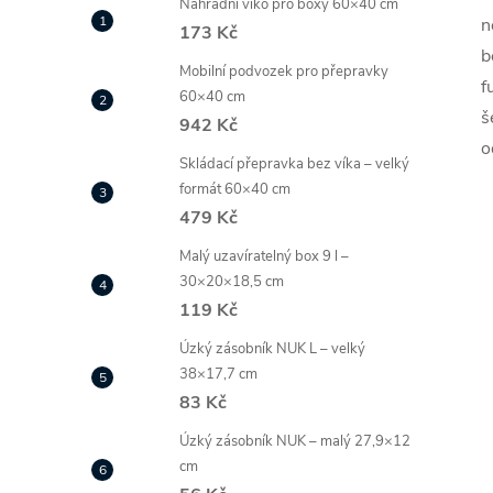
Náhradní víko pro boxy 60×40 cm
n
173 Kč
b
Mobilní podvozek pro přepravky
f
60×40 cm
š
942 Kč
o
Skládací přepravka bez víka – velký
formát 60×40 cm
479 Kč
Malý uzavíratelný box 9 l –
30×20×18,5 cm
119 Kč
Úzký zásobník NUK L – velký
38×17,7 cm
83 Kč
Úzký zásobník NUK – malý 27,9×12
cm