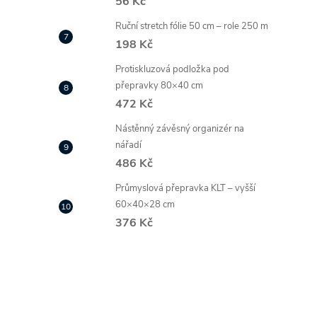
56 Kč
Ruční stretch fólie 50 cm – role 250 m
198 Kč
Protiskluzová podložka pod
přepravky 80×40 cm
472 Kč
Nástěnný závěsný organizér na
nářadí
486 Kč
Průmyslová přepravka KLT – vyšší
60×40×28 cm
376 Kč