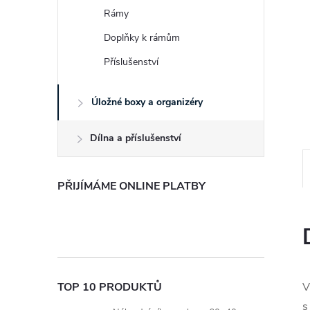
e
Rámy
Doplňky k rámům
l
Příslušenství
Úložné boxy a organizéry
Dílna a příslušenství
PŘIJÍMÁME ONLINE PLATBY
TOP 10 PRODUKTŮ
V
s