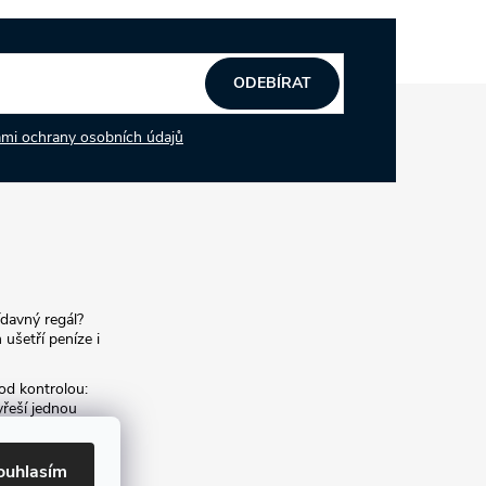
ODEBÍRAT
mi ochrany osobních údajů
ídavný regál?
 ušetří peníze i
od kontrolou:
yřeší jednou
í archiv:
ouhlasím
m archivních