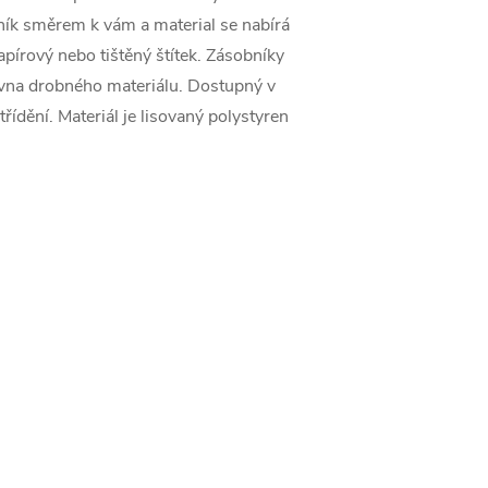
ník směrem k vám a material se nabírá
apírový nebo tištěný štítek. Zásobníky
hovna drobného materiálu. Dostupný v
řídění. Materiál je lisovaný polystyren