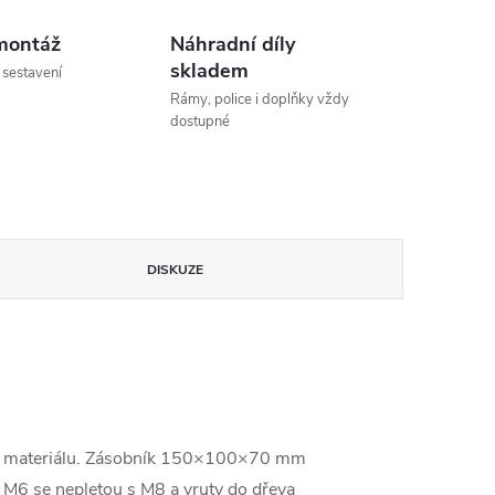
montáž
Náhradní díly
skladem
 sestavení
Rámy, police i doplňky vždy
dostupné
DISKUZE
ného materiálu. Zásobník 150×100×70 mm
 M6 se nepletou s M8 a vruty do dřeva