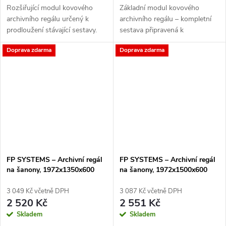
Rozšiřující modul kovového
Základní modul kovového
archivního regálu určený k
archivního regálu – kompletní
prodloužení stávající sestavy.
sestava připravená k
Obsahuje pouze jeden boční
okamžitému použití. Ideální
Doprava zdarma
Doprava zdarma
rám – při budování nové
volba pro kanceláře, sklady
sestavy vždy začněte základním
spisů nebo firemní archivy, kde
modulem....
je potřeba mít...
FP SYSTEMS – Archivní regál
FP SYSTEMS – Archivní regál
na šanony, 1972x1350x600
na šanony, 1972x1500x600
mm, 5 polic, základní, pozink
mm, 5 polic, základní, pozink
3 049 Kč včetně DPH
3 087 Kč včetně DPH
2 520 Kč
2 551 Kč
Skladem
Skladem