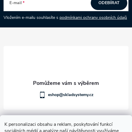
á
i
E-mail
ODEBÍRAT
s
p
Vložením e-mailu souhlasíte s
podmínkami ochrany osobních údajů
u
a
t
í
eshop@skladsystemy.cz
Informace pro vás
K personalizaci obsahu a reklam, poskytování funkcí
sociálních médií a analýze naší návštěvnosti využíváme