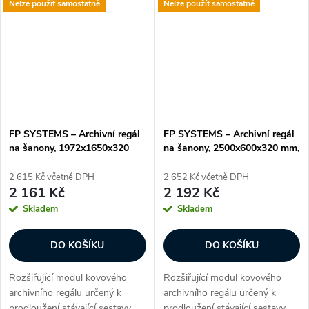
spisů nebo firemní archivy, kde
sestavy vždy začněte základním
Nelze použít samostatně
Nelze použít samostatně
je potřeba mít...
modulem....
FP SYSTEMS – Archivní regál
FP SYSTEMS – Archivní regál
na šanony, 1972x1650x320
na šanony, 2500x600x320 mm,
mm, 5 polic, přídavný, pozink
7 polic, přídavný, pozink
2 615 Kč včetně DPH
2 652 Kč včetně DPH
2 161 Kč
2 192 Kč
Skladem
Skladem
DO KOŠÍKU
DO KOŠÍKU
Rozšiřující modul kovového
Rozšiřující modul kovového
archivního regálu určený k
archivního regálu určený k
prodloužení stávající sestavy.
prodloužení stávající sestavy.