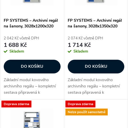
i
í
s
p
FP SYSTEMS – Archivní regál
FP SYSTEMS – Archivní regál
na šanony, 3028x1200x320
na šanony, 3028x1350x320
p
mm, 8 polic, základní, pozink
mm, 8 polic, základní, pozink
r
2 042 Kč včetně DPH
2 074 Kč včetně DPH
r
1 688 Kč
1 714 Kč
o
Skladem
Skladem
o
d
DO KOŠÍKU
DO KOŠÍKU
d
u
Základní modul kovového
Základní modul kovového
u
archivního regálu – kompletní
archivního regálu – kompletní
k
sestava připravená k
sestava připravená k
k
okamžitému použití. Ideální
okamžitému použití. Ideální
Doprava zdarma
Doprava zdarma
volba pro kanceláře, sklady
volba pro kanceláře, sklady
t
spisů nebo firemní archivy, kde
spisů nebo firemní archivy, kde
Nelze použít samostatně
t
je potřeba mít...
je potřeba mít...
ů