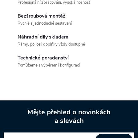
a
n
Profesionální zpracování, vysoká nosnost
k
c
Bezšroubová montáž
o
Rychlé a jednoduché sestavení
í
v
á
Náhradní díly skladem
p
Rámy, police i doplňky vždy dostupné
n
r
í
Technické poradenství
v
Pomůžeme s výběrem i konfigurací
k
y
v
Mějte přehled o novinkách
ý
a slevách
Z
p