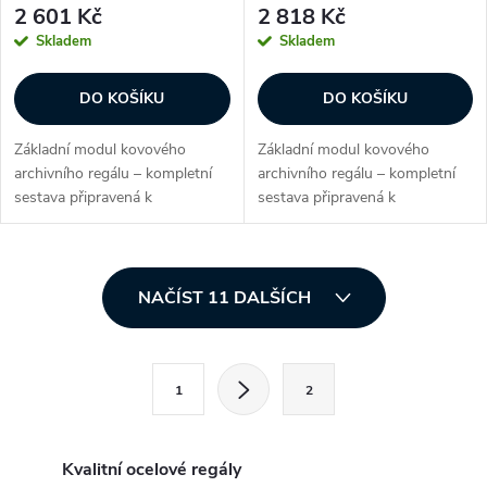
2 601 Kč
2 818 Kč
Skladem
Skladem
DO KOŠÍKU
DO KOŠÍKU
Základní modul kovového
Základní modul kovového
archivního regálu – kompletní
archivního regálu – kompletní
sestava připravená k
sestava připravená k
okamžitému použití. Ideální
okamžitému použití. Ideální
volba pro kanceláře, sklady
volba pro kanceláře, sklady
spisů nebo firemní archivy, kde
spisů nebo firemní archivy, kde
O
je potřeba mít...
je potřeba mít...
NAČÍST 11 DALŠÍCH
v
l
S
1
2
t
á
r
d
á
Kvalitní ocelové regály