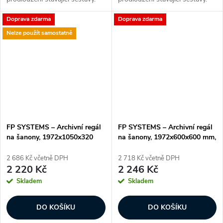
Obsahuje pouze jeden boční
Obsahuje pouze jeden boční
Doprava zdarma
Doprava zdarma
rám – při budování nové
rám – při budování nové
sestavy vždy začněte základním
sestavy vždy začněte základním
Nelze použít samostatně
modulem....
modulem....
FP SYSTEMS – Archivní regál
FP SYSTEMS – Archivní regál
na šanony, 1972x1050x320
na šanony, 1972x600x600 mm,
mm, 5 polic, přídavný, pozink
5 polic, základní, pozink
2 686 Kč včetně DPH
2 718 Kč včetně DPH
2 220 Kč
2 246 Kč
Skladem
Skladem
DO KOŠÍKU
DO KOŠÍKU