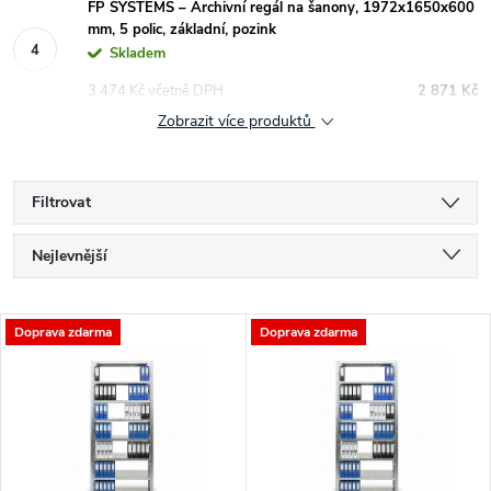
FP SYSTEMS – Archivní regál na šanony, 1972x1650x600
mm, 5 polic, základní, pozink
Skladem
3 474 Kč včetně DPH
2 871 Kč
Zobrazit více produktů
Filtrovat
Ř
Nejlevnější
a
Nejdražší
V
Doprava zdarma
Doprava zdarma
Nejprodávanější
z
ý
Abecedně
e
p
n