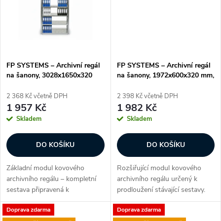
ů
FP SYSTEMS – Archivní regál
FP SYSTEMS – Archivní regál
na šanony, 3028x1650x320
na šanony, 1972x600x320 mm,
mm, 8 polic, základní, pozink
5 polic, přídavný, pozink
2 368 Kč včetně DPH
2 398 Kč včetně DPH
1 957 Kč
1 982 Kč
Skladem
Skladem
DO KOŠÍKU
DO KOŠÍKU
Základní modul kovového
Rozšiřující modul kovového
archivního regálu – kompletní
archivního regálu určený k
sestava připravená k
prodloužení stávající sestavy.
okamžitému použití. Ideální
Obsahuje pouze jeden boční
Doprava zdarma
Doprava zdarma
volba pro kanceláře, sklady
rám – při budování nové