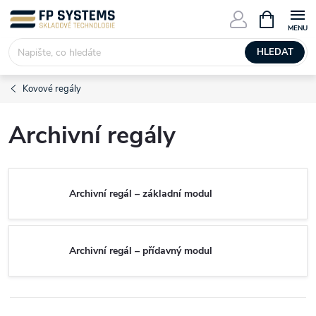
Přejít
NÁKUPNÍ
KOŠÍK
na
obsah
HLEDAT
Kovové regály
Archivní regály
Archivní regál – základní modul
Archivní regál – přídavný modul