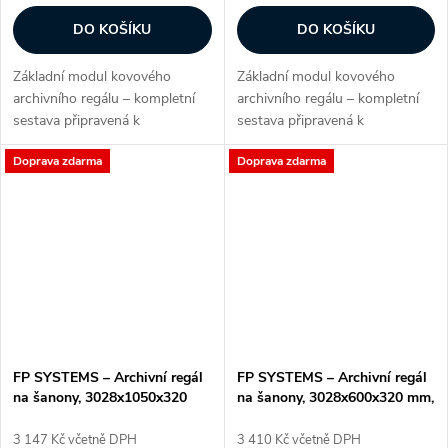
DO KOŠÍKU
DO KOŠÍKU
Základní modul kovového
Základní modul kovového
archivního regálu – kompletní
archivního regálu – kompletní
sestava připravená k
sestava připravená k
okamžitému použití. Ideální
okamžitému použití. Ideální
Doprava zdarma
Doprava zdarma
volba pro kanceláře, sklady
volba pro kanceláře, sklady
spisů nebo firemní archivy, kde
spisů nebo firemní archivy, kde
je potřeba mít...
je potřeba mít...
FP SYSTEMS – Archivní regál
FP SYSTEMS – Archivní regál
na šanony, 3028x1050x320
na šanony, 3028x600x320 mm,
mm, 8 polic, základní, pozink
8 polic, základní, pozink
3 147 Kč včetně DPH
3 410 Kč včetně DPH