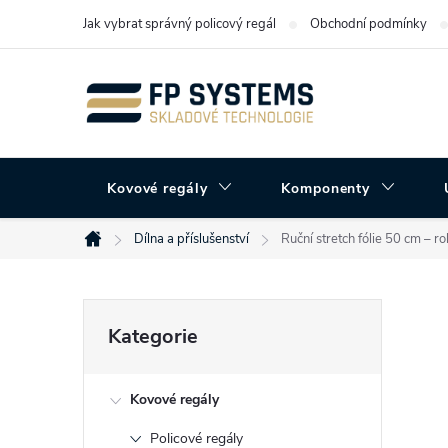
Přejít
Jak vybrat správný policový regál
Obchodní podmínky
na
obsah
Kovové regály
Komponenty
Dílna a příslušenství
Ruční stretch fólie 50 cm – r
Domů
P
Přeskočit
Kategorie
kategorie
o
Kovové regály
s
Policové regály