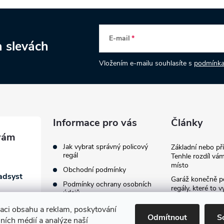
E-mail
a slevách
Vložením e-mailu souhlasíte s
podmínka
Informace pro vás
Články
Jak vybrat správný policový
Základní nebo př
regál
Tenhle rozdíl vám
místo
Obchodní podmínky
adsyst
Garáž konečně p
Podmínky ochrany osobních
regály, které to v
údajů
provždy
zaci obsahu a reklam, poskytování
Jak vybavit firemn
Odmítnout
S
lních médií a analýze naší
průvodce výběre