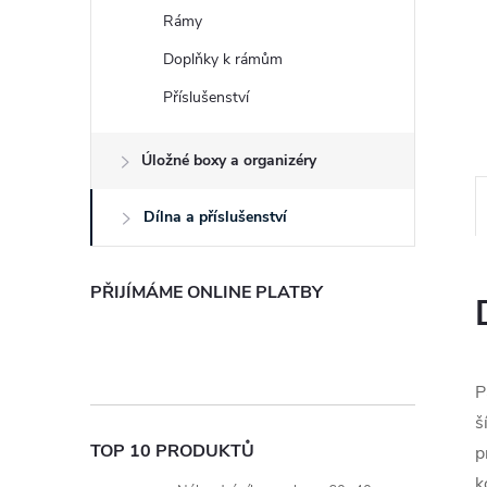
e
Rámy
Doplňky k rámům
l
Příslušenství
Úložné boxy a organizéry
Dílna a příslušenství
PŘIJÍMÁME ONLINE PLATBY
P
š
TOP 10 PRODUKTŮ
p
k