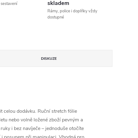
skladem
 sestavení
Rámy, police i doplňky vždy
dostupné
DISKUZE
t celou dodávku. Ruční stretch fólie
letu nebo volně ložené zboží pevným a
uky i bez navíječe – jednoduše otočíte
í i posunem při manipulaci. Vhodná pro