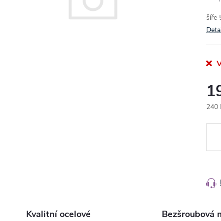
šíře
Deta
V
1
240 
Měr
cena
Kvalitní ocelové
Bezšroubová 