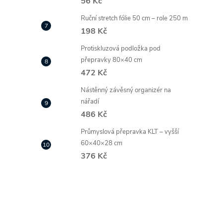
56 Kč
Ruční stretch fólie 50 cm – role 250 m
198 Kč
Protiskluzová podložka pod
přepravky 80×40 cm
472 Kč
Nástěnný závěsný organizér na
nářadí
486 Kč
Průmyslová přepravka KLT – vyšší
60×40×28 cm
376 Kč