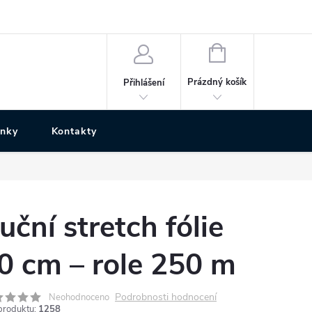
NÁKUPNÍ
KOŠÍK
Prázdný košík
Přihlášení
ánky
Kontakty
uční stretch fólie
0 cm – role 250 m
Podrobnosti hodnocení
Neohodnoceno
produktu:
1258