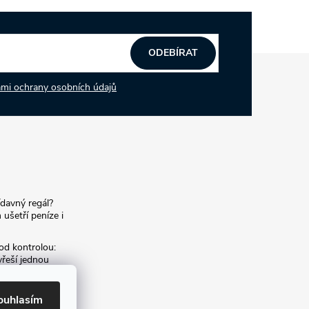
ODEBÍRAT
mi ochrany osobních údajů
ídavný regál?
 ušetří peníze i
od kontrolou:
yřeší jednou
í archiv:
ouhlasím
m archivních