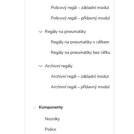
t
Policový regál – základní modul
r
Policový regál – přídavný modul
Regály na pneumatiky
a
Regály na pneumatiky s ráfkem
n
Regály na pneumatiky bez ráfku
n
Archivní regály
Archivní regál – základní modul
í
Archivní regál – přídavný modul
p
a
Komponenty
Nosníky
n
Police