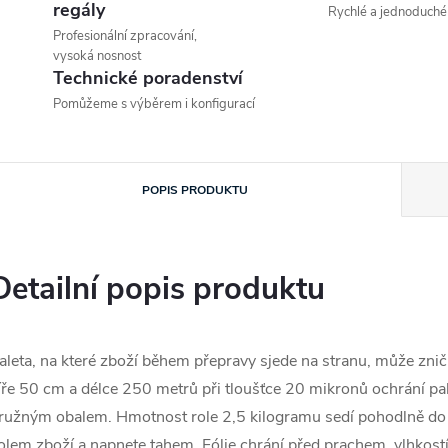
regály
Rychlé a jednoduché
Profesionální zpracování,
vysoká nosnost
Technické poradenství
Pomůžeme s výběrem i konfigurací
POPIS PRODUKTU
Detailní popis produktu
aleta, na které zboží během přepravy sjede na stranu, může zniči
íře 50 cm a délce 250 metrů při tloušťce 20 mikronů ochrání pa
ružným obalem. Hmotnost role 2,5 kilogramu sedí pohodlně do r
olem zboží a napnete tahem. Fólie chrání před prachem, vlhkost