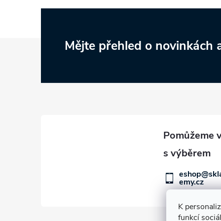
Z
Mějte přehled o novinkách
á
p
a
t
í
eshop@skl
emy.cz
K personali
funkcí sociá