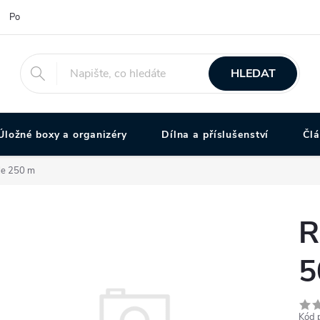
Podmínky ochrany osobních údajů
HLEDAT
Úložné boxy a organizéry
Dílna a příslušenství
Čl
ole 250 m
R
5
Kód 