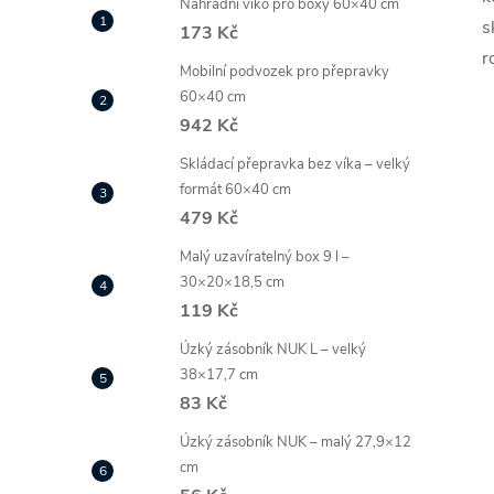
Náhradní víko pro boxy 60×40 cm
s
173 Kč
r
Mobilní podvozek pro přepravky
60×40 cm
942 Kč
Skládací přepravka bez víka – velký
formát 60×40 cm
479 Kč
Malý uzavíratelný box 9 l –
30×20×18,5 cm
119 Kč
Úzký zásobník NUK L – velký
38×17,7 cm
83 Kč
Úzký zásobník NUK – malý 27,9×12
cm