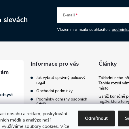
E-mail
a slevách
Vložením e-mailu souhlasíte s
podmínka
Informace pro vás
Články
Jak vybrat správný policový
Základní nebo př
regál
Tenhle rozdíl vám
místo
Obchodní podmínky
adsyst
Garáž konečně p
Podmínky ochrany osobních
regály, které to v
údajů
provždy
zaci obsahu a reklam, poskytování
Jak vybavit firemn
Odmítnout
S
lních médií a analýze naší
průvodce výběre
regálů
i využíváme soubory cookies. Více