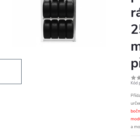
r
2
m
p
Kód 
Příd
určen
bočn
mod
a mo