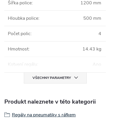
Šířka police
:
1200 mm
Hloubka police
:
500 mm
Počet polic
:
4
Hmotnost
:
14.43 kg
Kotvení regálu
:
Ano
VŠECHNY PARAMETRY
Produkt naleznete v této kategorii
Regály na pneumatiky s ráfkem