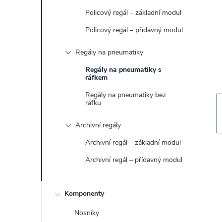
t
Policový regál – základní modul
r
Policový regál – přídavný modul
Regály na pneumatiky
a
Regály na pneumatiky s
ráfkem
n
Regály na pneumatiky bez
n
ráfku
Archivní regály
í
Archivní regál – základní modul
p
Archivní regál – přídavný modul
a
Komponenty
n
Nosníky