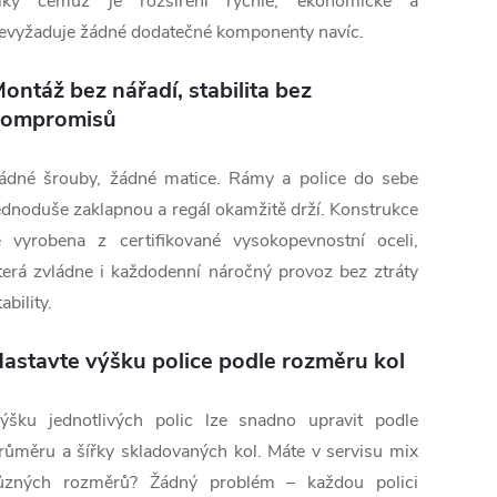
íky čemuž je rozšíření rychlé, ekonomické a
evyžaduje žádné dodatečné komponenty navíc.
ontáž bez nářadí, stabilita bez
kompromisů
ádné šrouby, žádné matice. Rámy a police do sebe
ednoduše zaklapnou a regál okamžitě drží. Konstrukce
e vyrobena z certifikované vysokopevnostní oceli,
terá zvládne i každodenní náročný provoz bez ztráty
tability.
astavte výšku police podle rozměru kol
ýšku jednotlivých polic lze snadno upravit podle
růměru a šířky skladovaných kol. Máte v servisu mix
ůzných rozměrů? Žádný problém – každou polici