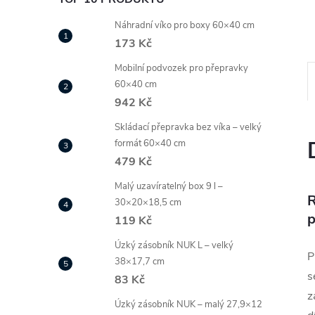
Náhradní víko pro boxy 60×40 cm
173 Kč
Mobilní podvozek pro přepravky
60×40 cm
942 Kč
Skládací přepravka bez víka – velký
formát 60×40 cm
479 Kč
Malý uzavíratelný box 9 l –
R
30×20×18,5 cm
p
119 Kč
Úzký zásobník NUK L – velký
P
38×17,7 cm
s
83 Kč
z
Úzký zásobník NUK – malý 27,9×12