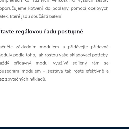
ompletních kol různých velikostí. U vyšších sestav
oporučujeme kotvení do podlahy pomocí ocelových
atek, které jsou součástí balení.
tavte regálovou řadu postupně
ačněte základním modulem a přidávejte přídavné
oduly podle toho, jak rostou vaše skladovací potřeby.
aždý přídavný modul využívá sdílený rám se
ousedním modulem – sestava tak roste efektivně a
ez zbytečných nákladů.