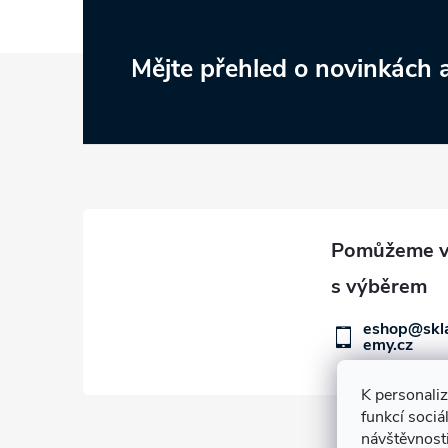
Z
Mějte přehled o novinkách
á
p
a
t
í
eshop@skl
emy.cz
K personali
funkcí sociá
návštěvnost