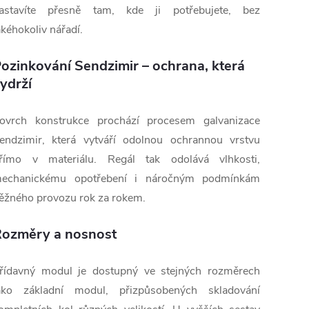
astavíte přesně tam, kde ji potřebujete, bez
akéhokoliv nářadí.
ozinkování Sendzimir – ochrana, která
ydrží
ovrch konstrukce prochází procesem galvanizace
endzimir, která vytváří odolnou ochrannou vrstvu
římo v materiálu. Regál tak odolává vlhkosti,
echanickému opotřebení i náročným podmínkám
ěžného provozu rok za rokem.
ozměry a nosnost
řídavný modul je dostupný ve stejných rozměrech
ako základní modul, přizpůsobených skladování