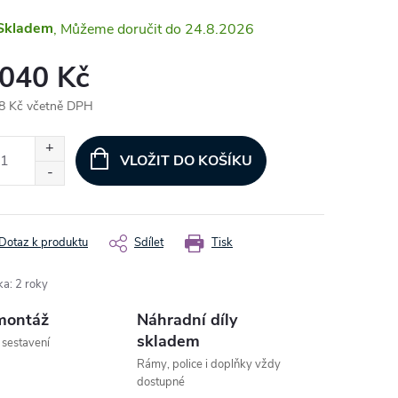
Skladem
24.8.2026
 040 Kč
8 Kč včetně DPH
ná
:
VLOŽIT DO KOŠÍKU
Dotaz k produktu
Sdílet
Tisk
ka
:
2 roky
montáž
Náhradní díly
skladem
 sestavení
Rámy, police i doplňky vždy
dostupné