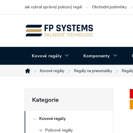
Přejít
Jak vybrat správný policový regál
Obchodní podmínky
na
obsah
Kovové regály
Komponenty
Kovové regály
Regály na pneumatiky
Regály
Domů
P
Přeskočit
Kategorie
kategorie
o
Kovové regály
s
Policové regály