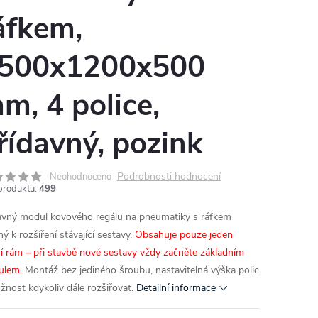
áfkem,
500x1200x500
m, 4 police,
řídavný, pozink
Podrobnosti hodnocení
Neohodnoceno
produktu:
499
avný modul kovového regálu na pneumatiky s ráfkem
ý k rozšíření stávající sestavy.
Obsahuje pouze jeden
í rám – při stavbě nové sestavy vždy začněte základním
ulem.
Montáž bez jediného šroubu, nastavitelná výška polic
žnost kdykoliv dále rozšiřovat.
Detailní informace