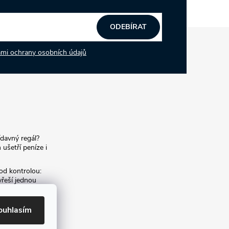
ODEBÍRAT
mi ochrany osobních údajů
ídavný regál?
 ušetří peníze i
od kontrolou:
yřeší jednou
í archiv:
ouhlasím
m archivních