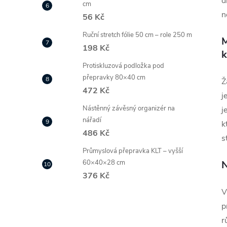
d
cm
n
56 Kč
Ruční stretch fólie 50 cm – role 250 m
M
198 Kč
Protiskluzová podložka pod
přepravky 80×40 cm
Ž
472 Kč
j
Nástěnný závěsný organizér na
j
nářadí
k
486 Kč
s
Průmyslová přepravka KLT – vyšší
60×40×28 cm
N
376 Kč
V
p
r