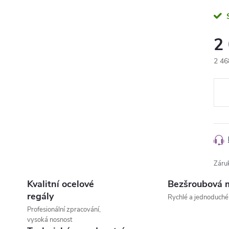
2
2 46
Měr
cena
Záru
Kvalitní ocelové
Bezšroubová 
regály
Rychlé a jednoduché
Profesionální zpracování,
vysoká nosnost