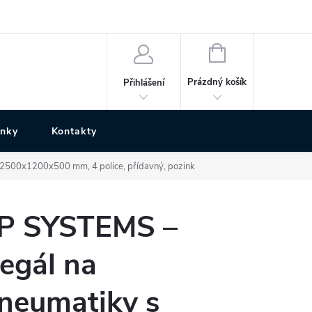
NÁKUPNÍ
KOŠÍK
Prázdný košík
Přihlášení
ánky
Kontakty
 2500x1200x500 mm, 4 police, přídavný, pozink
P SYSTEMS –
egál na
neumatiky s