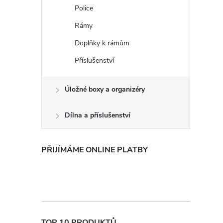
e
Police
Rámy
l
Doplňky k rámům
Příslušenství
Úložné boxy a organizéry
Dílna a příslušenství
PŘIJÍMÁME ONLINE PLATBY
TOP 10 PRODUKTŮ