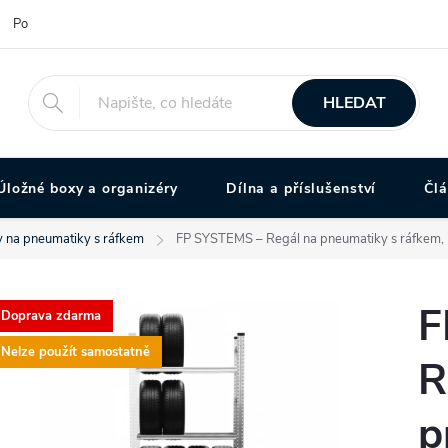
Podmínky ochrany osobních údajů
HLEDAT
Úložné boxy a organizéry
Dílna a příslušenství
Čl
 na pneumatiky s ráfkem
FP SYSTEMS – Regál na pneumatiky s ráfkem,
F
Doprava zdarma
Nelze použít samostatně
R
p