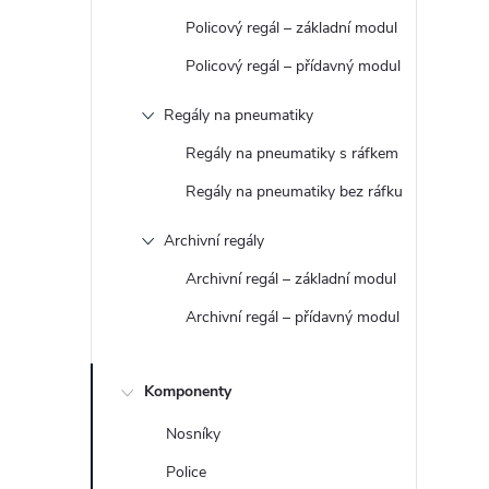
t
Policový regál – základní modul
r
Policový regál – přídavný modul
Regály na pneumatiky
a
Regály na pneumatiky s ráfkem
n
Regály na pneumatiky bez ráfku
n
Archivní regály
Archivní regál – základní modul
í
Archivní regál – přídavný modul
p
a
Komponenty
Nosníky
n
Police