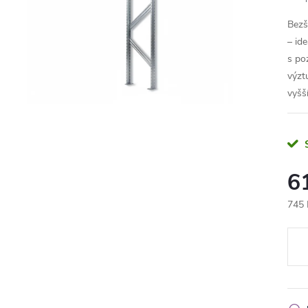
Bezš
– ide
s po
výzt
vyšší
6
745 
Měr
cena