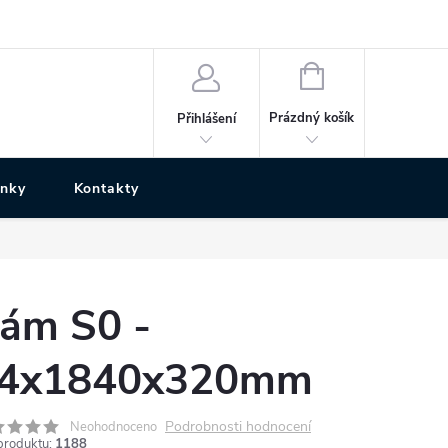
NÁKUPNÍ
KOŠÍK
Prázdný košík
Přihlášení
ánky
Kontakty
ám S0 -
4x1840x320mm
Podrobnosti hodnocení
Neohodnoceno
produktu:
1188