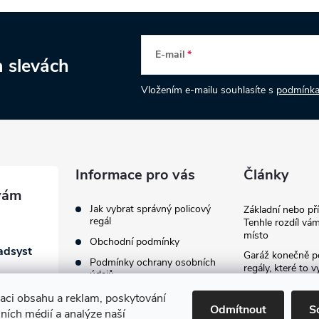
E-mail
a slevách
Vložením e-mailu souhlasíte s
podmínka
Informace pro vás
Články
Jak vybrat správný policový
Základní nebo př
regál
Tenhle rozdíl vám
místo
Obchodní podmínky
adsyst
Garáž konečně p
Podmínky ochrany osobních
regály, které to v
údajů
provždy
zaci obsahu a reklam, poskytování
Jak vybavit firemn
Odmítnout
S
lních médií a analýze naší
průvodce výběre