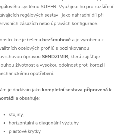
egálového systému SUPER. Využijete ho pro rozšíření
távajících regálových sestav i jako náhradní díl při
ervisních zásazích nebo úpravách konfigurace.
onstrukce je řešena
bezšroubově
a je vyrobena z
valitních ocelových profilů s pozinkovanou
ovrchovou úpravou
SENDZIMIR
, která zajišťuje
louhou životnost a vysokou odolnost proti korozi i
echanickému opotřebení.
ám je dodáván jako
kompletní sestava připravená k
ontáži
a obsahuje:
stojiny,
horizontální a diagonální výztuhy,
plastové krytky,