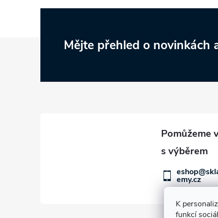
Z
Mějte přehled o novinkách
á
p
a
t
í
eshop@skl
emy.cz
K personali
funkcí sociá