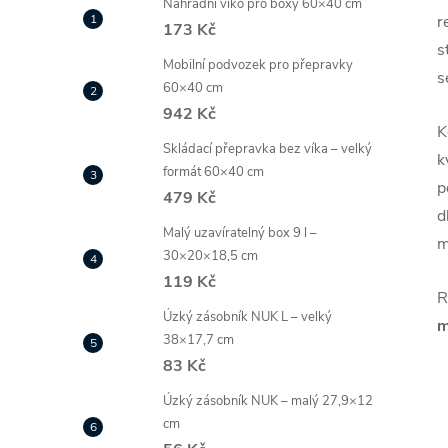
Náhradní víko pro boxy 60×40 cm
r
173 Kč
s
Mobilní podvozek pro přepravky
s
60×40 cm
942 Kč
K
Skládací přepravka bez víka – velký
k
formát 60×40 cm
p
479 Kč
d
Malý uzavíratelný box 9 l –
m
30×20×18,5 cm
119 Kč
R
Úzký zásobník NUK L – velký
m
38×17,7 cm
83 Kč
Úzký zásobník NUK – malý 27,9×12
cm