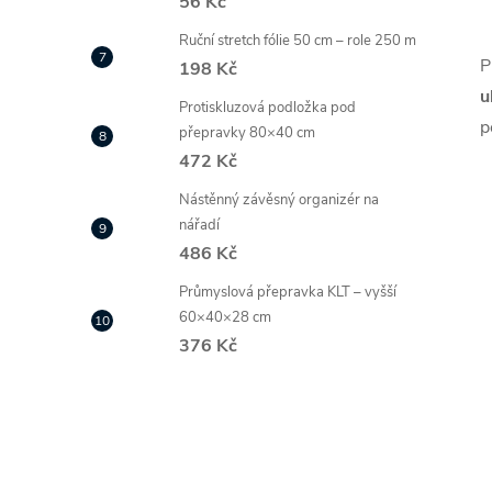
56 Kč
Ruční stretch fólie 50 cm – role 250 m
P
198 Kč
u
Protiskluzová podložka pod
p
přepravky 80×40 cm
472 Kč
Nástěnný závěsný organizér na
nářadí
486 Kč
Průmyslová přepravka KLT – vyšší
60×40×28 cm
376 Kč