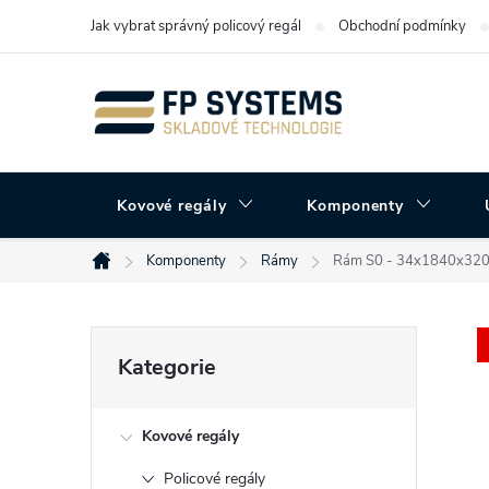
Přejít
Jak vybrat správný policový regál
Obchodní podmínky
na
obsah
Kovové regály
Komponenty
Komponenty
Rámy
Rám S0 - 34x1840x3
Domů
P
Přeskočit
Kategorie
kategorie
o
Kovové regály
s
Policové regály