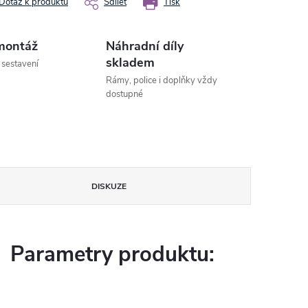
Dotaz k produktu
Sdílet
Tisk
montáž
Náhradní díly
skladem
 sestavení
Rámy, police i doplňky vždy
dostupné
DISKUZE
Parametry produktu: