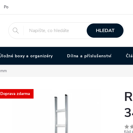
Podmínky ochrany osobních údajů
HLEDAT
Úložné boxy a organizéry
Dílna a příslušenství
Čl
20mm
R
Doprava zdarma
3
Kód 