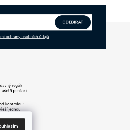
ODEBÍRAT
mi ochrany osobních údajů
ídavný regál?
 ušetří peníze i
od kontrolou:
yřeší jednou
í archiv:
ouhlasím
m archivních