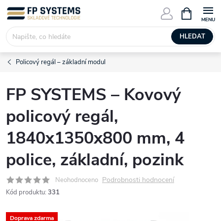
Přejít
NÁKUPNÍ
KOŠÍK
na
obsah
HLEDAT
Policový regál – základní modul
FP SYSTEMS – Kovový
policový regál,
1840x1350x800 mm, 4
police, základní, pozink
Podrobnosti hodnocení
Neohodnoceno
Kód produktu:
331
Doprava zdarma