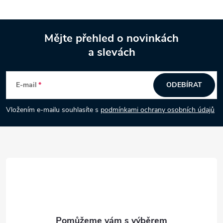
Mějte přehled o novinkách
a slevách
Z
á
E-mail
ODEBÍRAT
p
Vložením e-mailu souhlasíte s
podmínkami ochrany osobních údajů
a
t
í