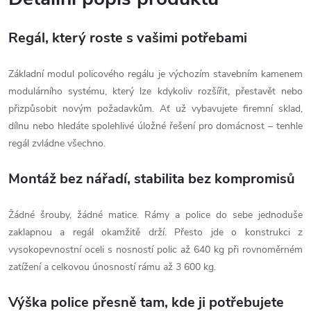
Regál, který roste s vašimi potřebami
Základní modul policového regálu je výchozím stavebním kamenem
modulárního systému, který lze kdykoliv rozšířit, přestavět nebo
přizpůsobit novým požadavkům. Ať už vybavujete firemní sklad,
dílnu nebo hledáte spolehlivé úložné řešení pro domácnost – tenhle
regál zvládne všechno.
Montáž bez nářadí, stabilita bez kompromisů
Žádné šrouby, žádné matice. Rámy a police do sebe jednoduše
zaklapnou a regál okamžitě drží. Přesto jde o konstrukci z
vysokopevnostní oceli s nosností polic až 640 kg při rovnoměrném
zatížení a celkovou únosností rámu až 3 600 kg.
Výška police přesně tam, kde ji potřebujete