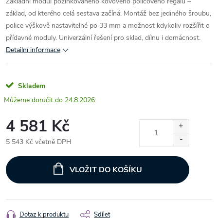
Základní modul pozinkovaného kovového policového regálu –
základ, od kterého celá sestava začíná. Montáž bez jediného šroubu,
police výškově nastavitelné po 33 mm a možnost kdykoliv rozšířit o
přídavné moduly. Univerzální řešení pro sklad, dílnu i domácnost.
Detailní informace
Skladem
24.8.2026
4 581 Kč
5 543 Kč včetně DPH
Měrná
cena:
VLOŽIT DO KOŠÍKU
Dotaz k produktu
Sdílet