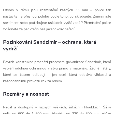
Otvory v rámu jsou rozmístěné každých 33 mm – police tak
nastavíte na přesnou polohu podle toho, co skladujete. Změnili jste
sortiment nebo potřebujete uskladnit vyšší zboží? Přemístění police
zvládnete za pár vteřin bez jakéhokoliv nářadí.
Pozinkování Sendzimir – ochrana, která
vydrží
Povrch konstrukce prochází procesem galvanizace Sendzimir, která
vytváří odolnou ochrannou vrstvu přímo v materiálu. Žádné nátěry,
které se časem odlupují – jen ocel, která odolává vlhkosti a
každodennímu provozu rok za rokem.
Rozměry a nosnost
Regál je dostupný v různých výškách, šířkách i hloubkách. Šířky
polic od 600 do 1 800 mm, hloubky od 320 do 800 mm, výšky