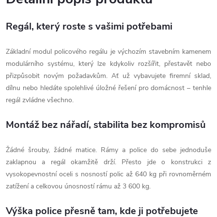
Regál, který roste s vašimi potřebami
Základní modul policového regálu je výchozím stavebním kamenem
modulárního systému, který lze kdykoliv rozšířit, přestavět nebo
přizpůsobit novým požadavkům. Ať už vybavujete firemní sklad,
dílnu nebo hledáte spolehlivé úložné řešení pro domácnost – tenhle
regál zvládne všechno.
Montáž bez nářadí, stabilita bez kompromisů
Žádné šrouby, žádné matice. Rámy a police do sebe jednoduše
zaklapnou a regál okamžitě drží. Přesto jde o konstrukci z
vysokopevnostní oceli s nosností polic až 640 kg při rovnoměrném
zatížení a celkovou únosností rámu až 3 600 kg.
Výška police přesně tam, kde ji potřebujete