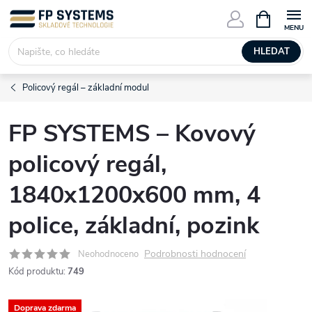
Přejít
NÁKUPNÍ
KOŠÍK
na
obsah
HLEDAT
Policový regál – základní modul
FP SYSTEMS – Kovový
policový regál,
1840x1200x600 mm, 4
police, základní, pozink
Podrobnosti hodnocení
Neohodnoceno
Kód produktu:
749
Doprava zdarma