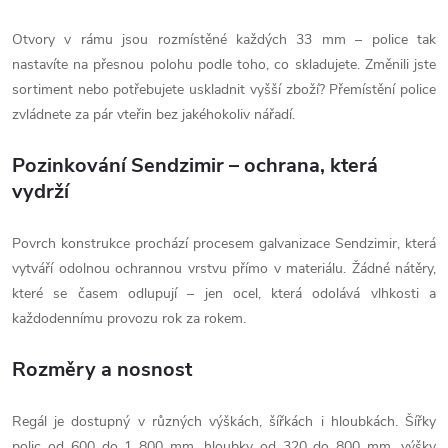
Otvory v rámu jsou rozmístěné každých 33 mm – police tak
nastavíte na přesnou polohu podle toho, co skladujete. Změnili jste
sortiment nebo potřebujete uskladnit vyšší zboží? Přemístění police
zvládnete za pár vteřin bez jakéhokoliv nářadí.
Pozinkování Sendzimir – ochrana, která
vydrží
Povrch konstrukce prochází procesem galvanizace Sendzimir, která
vytváří odolnou ochrannou vrstvu přímo v materiálu. Žádné nátěry,
které se časem odlupují – jen ocel, která odolává vlhkosti a
každodennímu provozu rok za rokem.
Rozměry a nosnost
Regál je dostupný v různých výškách, šířkách i hloubkách. Šířky
polic od 600 do 1 800 mm, hloubky od 320 do 800 mm, výšky