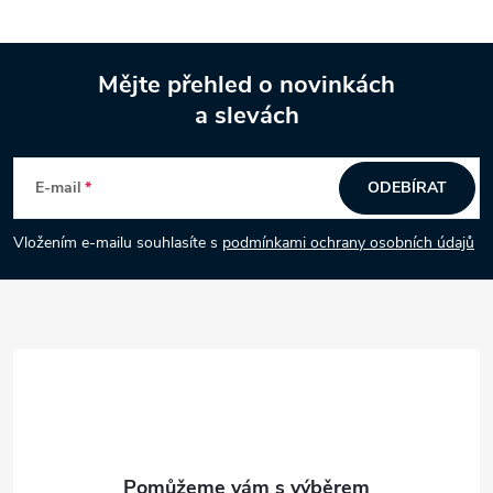
Mějte přehled o novinkách
a slevách
Z
á
E-mail
ODEBÍRAT
p
Vložením e-mailu souhlasíte s
podmínkami ochrany osobních údajů
a
t
í