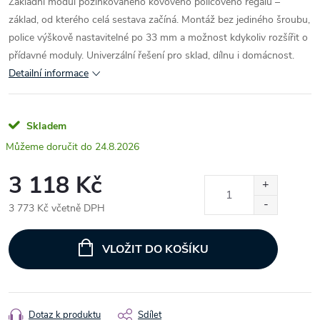
Základní modul pozinkovaného kovového policového regálu –
základ, od kterého celá sestava začíná. Montáž bez jediného šroubu,
police výškově nastavitelné po 33 mm a možnost kdykoliv rozšířit o
přídavné moduly. Univerzální řešení pro sklad, dílnu i domácnost.
Detailní informace
Skladem
24.8.2026
3 118 Kč
3 773 Kč včetně DPH
Měrná
cena:
VLOŽIT DO KOŠÍKU
Dotaz k produktu
Sdílet