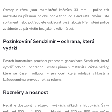
Otvory v rámu jsou rozmístěné každých 33 mm – police tak
nastavíte na přesnou polohu podle toho, co skladujete. Změnili jste
sortiment nebo potřebujete uskladnit vyšší zboží? Přemístění police
zvládnete za pár vteřin bez jakéhokoliv nářadí.
Pozinkování Sendzimir – ochrana, která
vydrží
Povrch konstrukce prochází procesem galvanizace Sendzimir, která
vytváří odolnou ochrannou vrstvu přímo v materiálu. Žádné nátěry,
které se časem odlupují – jen ocel, která odolává vlhkosti a
každodennímu provozu rok za rokem.
Rozměry a nosnost
Regál je dostupný v různých výškách, šířkách i hloubkách. Šířky
polic od 600 do 1 800 mm, hloubky od 320 do 800 mm, výšky