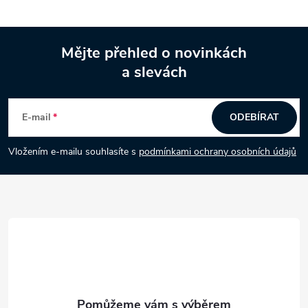
Mějte přehled o novinkách
a slevách
Z
á
E-mail
ODEBÍRAT
p
Vložením e-mailu souhlasíte s
podmínkami ochrany osobních údajů
a
t
í