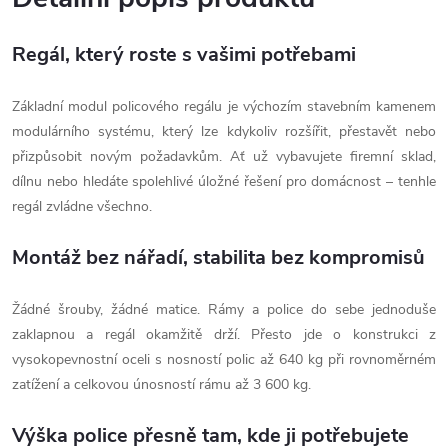
Regál, který roste s vašimi potřebami
Základní modul policového regálu je výchozím stavebním kamenem
modulárního systému, který lze kdykoliv rozšířit, přestavět nebo
přizpůsobit novým požadavkům. Ať už vybavujete firemní sklad,
dílnu nebo hledáte spolehlivé úložné řešení pro domácnost – tenhle
regál zvládne všechno.
Montáž bez nářadí, stabilita bez kompromisů
Žádné šrouby, žádné matice. Rámy a police do sebe jednoduše
zaklapnou a regál okamžitě drží. Přesto jde o konstrukci z
vysokopevnostní oceli s nosností polic až 640 kg při rovnoměrném
zatížení a celkovou únosností rámu až 3 600 kg.
Výška police přesně tam, kde ji potřebujete