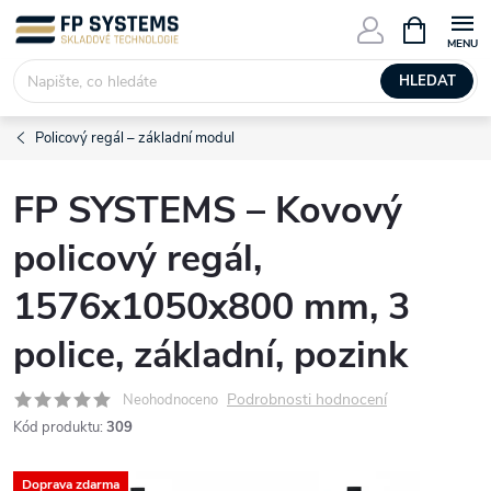
Přejít
NÁKUPNÍ
KOŠÍK
na
obsah
HLEDAT
Policový regál – základní modul
FP SYSTEMS – Kovový
policový regál,
1576x1050x800 mm, 3
police, základní, pozink
Podrobnosti hodnocení
Neohodnoceno
Kód produktu:
309
Doprava zdarma