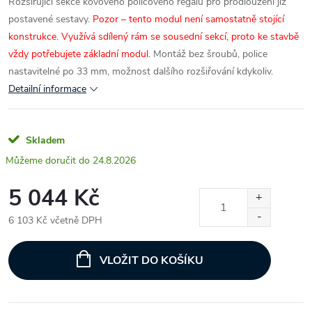
Rozšiřující sekce kovového policového regálu pro prodloužení již
postavené sestavy.
Pozor – tento modul není samostatně stojící
konstrukce. Využívá sdílený rám se sousední sekcí, proto ke stavbě
vždy potřebujete základní modul.
Montáž bez šroubů, police
nastavitelné po 33 mm, možnost dalšího rozšiřování kdykoliv.
Detailní informace
Skladem
24.8.2026
5 044 Kč
6 103 Kč včetně DPH
Měrná
cena:
VLOŽIT DO KOŠÍKU