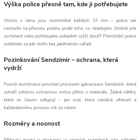
Výška police přesně tam, kde ji potřebujete
Otvory v rámu jsou rozmístěné každých 33 mm – police tak
nastavíte na přesnou polohu podle toho, co skladujete. Změnili jste
sortiment nebo potřebujete uskladnit vyšší zboží? Přemístění police
zvládnete za pár vteřin bez jakéhokoliv nářadí.
Pozinkování Sendzimir – ochrana, která
vydrží
Povrch konstrukce prochází procesem galvanizace Sendzimir, která
vytváří odolnou ochrannou vrstvu přímo v materiálu. Žádné nátěry,
které se časem odlupují – jen ocel, která odolává vlhkosti a
každodennímu provozu rok za rokem.
Rozměry a nosnost
Přídavný modul je dostupný ve stejných rozměrech jako základní