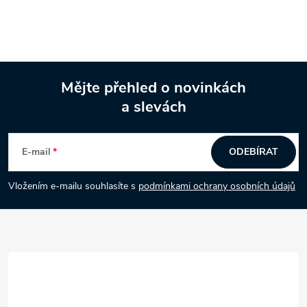
Mějte přehled o novinkách
a slevách
Z
á
E-mail
ODEBÍRAT
p
Vložením e-mailu souhlasíte s
podmínkami ochrany osobních údajů
a
t
í