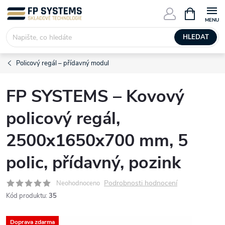
Přejít
NÁKUPNÍ
KOŠÍK
na
obsah
HLEDAT
Policový regál – přídavný modul
FP SYSTEMS – Kovový
policový regál,
2500x1650x700 mm, 5
polic, přídavný, pozink
Podrobnosti hodnocení
Neohodnoceno
Kód produktu:
35
Doprava zdarma