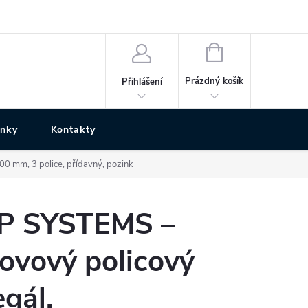
NÁKUPNÍ
KOŠÍK
Prázdný košík
Přihlášení
ánky
Kontakty
 mm, 3 police, přídavný, pozink
P SYSTEMS –
ovový policový
egál,