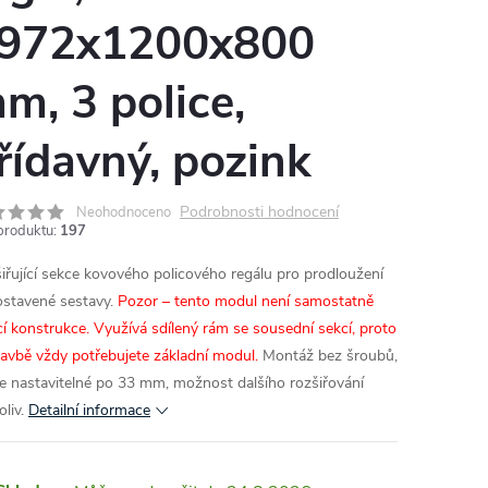
972x1200x800
m, 3 police,
řídavný, pozink
Podrobnosti hodnocení
Neohodnoceno
produktu:
197
iřující sekce kovového policového regálu pro prodloužení
postavené sestavy.
Pozor – tento modul není samostatně
ící konstrukce. Využívá sdílený rám se sousední sekcí, proto
tavbě vždy potřebujete základní modul.
Montáž bez šroubů,
ce nastavitelné po 33 mm, možnost dalšího rozšiřování
oliv.
Detailní informace