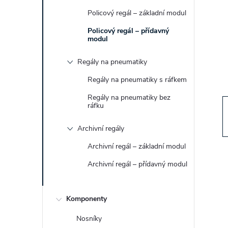
t
Policový regál – základní modul
r
Policový regál – přídavný
modul
a
Regály na pneumatiky
Regály na pneumatiky s ráfkem
n
Regály na pneumatiky bez
n
ráfku
Archivní regály
í
Archivní regál – základní modul
p
Archivní regál – přídavný modul
a
Komponenty
n
Nosníky