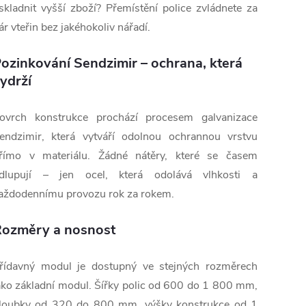
skladnit vyšší zboží? Přemístění police zvládnete za
ár vteřin bez jakéhokoliv nářadí.
ozinkování Sendzimir – ochrana, která
ydrží
ovrch konstrukce prochází procesem galvanizace
endzimir, která vytváří odolnou ochrannou vrstvu
římo v materiálu. Žádné nátěry, které se časem
dlupují – jen ocel, která odolává vlhkosti a
aždodennímu provozu rok za rokem.
ozměry a nosnost
řídavný modul je dostupný ve stejných rozměrech
ako základní modul. Šířky polic od 600 do 1 800 mm,
loubky od 320 do 800 mm, výšky konstrukce od 1