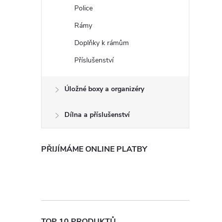
e
Police
Rámy
l
Doplňky k rámům
Příslušenství
Úložné boxy a organizéry
Dílna a příslušenství
PŘIJÍMÁME ONLINE PLATBY
TOP 10 PRODUKTŮ