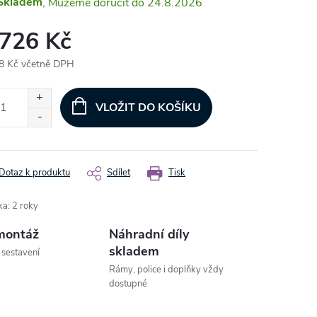
Skladem
24.8.2026
 726 Kč
8 Kč včetně DPH
ná
:
VLOŽIT DO KOŠÍKU
Dotaz k produktu
Sdílet
Tisk
ka
:
2 roky
montáž
Náhradní díly
skladem
 sestavení
Rámy, police i doplňky vždy
dostupné