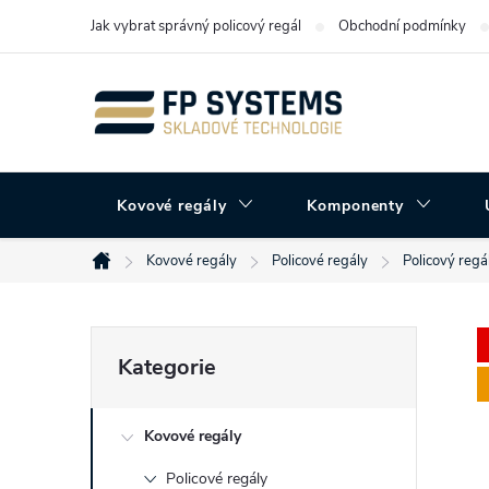
Přejít
Jak vybrat správný policový regál
Obchodní podmínky
na
obsah
Kovové regály
Komponenty
Kovové regály
Policové regály
Policový regá
Domů
P
Přeskočit
Kategorie
kategorie
o
Kovové regály
s
Policové regály