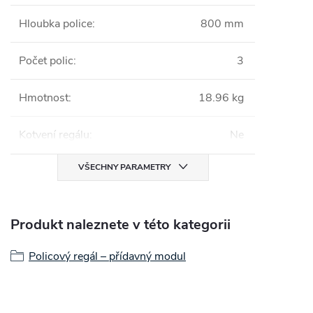
Hloubka police
:
800 mm
Počet polic
:
3
Hmotnost
:
18.96 kg
Kotvení regálu
:
Ne
VŠECHNY PARAMETRY
Produkt naleznete v této kategorii
Policový regál – přídavný modul