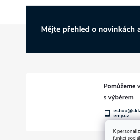
Z
Mějte přehled o novinkách
á
p
a
t
í
eshop@skl
emy.cz
K personali
funkcí sociá