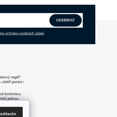
ODEBÍRAT
mi ochrany osobních údajů
ídavný regál?
 ušetří peníze i
od kontrolou:
yřeší jednou
í archiv:
ouhlasím
m archivních