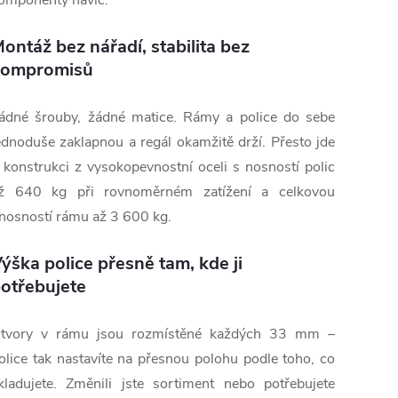
omponenty navíc.
ontáž bez nářadí, stabilita bez
kompromisů
ádné šrouby, žádné matice. Rámy a police do sebe
ednoduše zaklapnou a regál okamžitě drží. Přesto jde
 konstrukci z vysokopevnostní oceli s nosností polic
ž 640 kg při rovnoměrném zatížení a celkovou
nosností rámu až 3 600 kg.
ýška police přesně tam, kde ji
otřebujete
tvory v rámu jsou rozmístěné každých 33 mm –
olice tak nastavíte na přesnou polohu podle toho, co
kladujete. Změnili jste sortiment nebo potřebujete