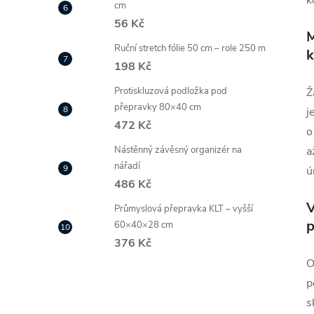
k
cm
56 Kč
M
Ruční stretch fólie 50 cm – role 250 m
198 Kč
Protiskluzová podložka pod
Ž
přepravky 80×40 cm
j
472 Kč
o
Nástěnný závěsný organizér na
a
nářadí
ú
486 Kč
V
Průmyslová přepravka KLT – vyšší
p
60×40×28 cm
376 Kč
O
p
s