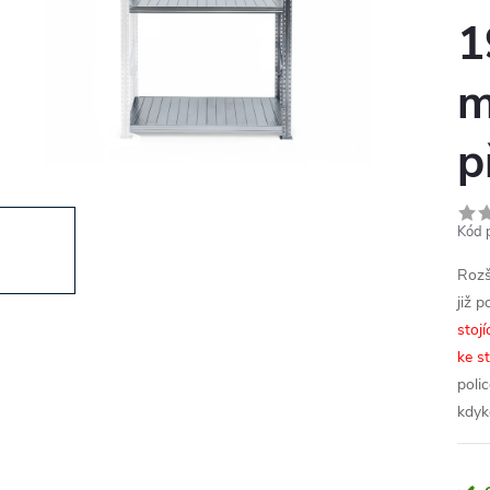
1
m
p
Kód 
Rozš
již 
stoj
ke s
poli
kdyk