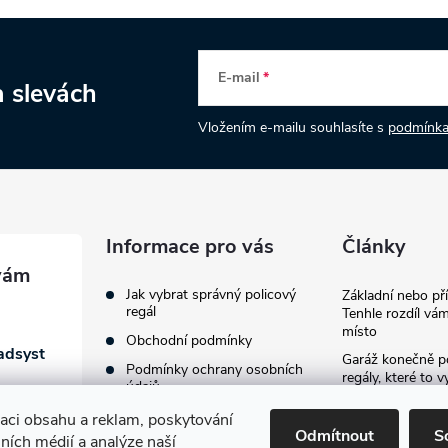
E-mail
a slevách
Vložením e-mailu souhlasíte s
podmínka
Informace pro vás
Články
Jak vybrat správný policový
Základní nebo př
regál
Tenhle rozdíl vám
místo
Obchodní podmínky
adsyst
Garáž konečně p
Podmínky ochrany osobních
regály, které to v
údajů
provždy
zaci obsahu a reklam, poskytování
Jak vybavit firemn
Odmítnout
S
lních médií a analýze naší
průvodce výběre