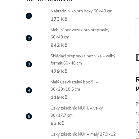
Náhradní víko pro boxy 60×40 cm
173 Kč
Mobilní podvozek pro přepravky
60×40 cm
942 Kč
Skládací přepravka bez víka – velký
formát 60×40 cm
479 Kč
R
Malý uzavíratelný box 9 l –
p
30×20×18,5 cm
119 Kč
P
Úzký zásobník NUK L – velký
r
38×17,7 cm
s
83 Kč
r
Úzký zásobník NUK – malý 27,9×12