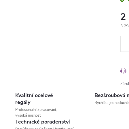
2
3 29
Měr
cena
Záru
Kvalitní ocelové
Bezšroubová 
regály
Rychlé a jednoduché
Profesionální zpracování,
vysoká nosnost
Technické poradenství