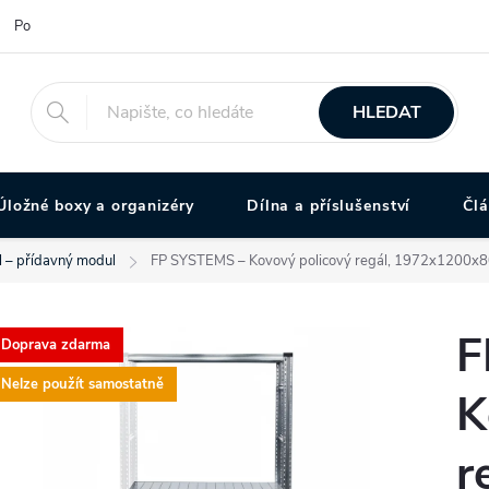
Podmínky ochrany osobních údajů
HLEDAT
Úložné boxy a organizéry
Dílna a příslušenství
Čl
l – přídavný modul
FP SYSTEMS – Kovový policový regál, 1972x1200x800
F
Doprava zdarma
Nelze použít samostatně
K
r