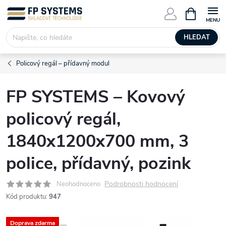
Přejít
NÁKUPNÍ
KOŠÍK
na
obsah
HLEDAT
Policový regál – přídavný modul
FP SYSTEMS – Kovový
policový regál,
1840x1200x700 mm, 3
police, přídavný, pozink
Podrobnosti hodnocení
Neohodnoceno
Kód produktu:
947
Doprava zdarma