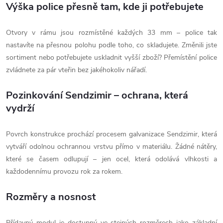
Výška police přesně tam, kde ji potřebujete
Otvory v rámu jsou rozmístěné každých 33 mm – police tak
nastavíte na přesnou polohu podle toho, co skladujete. Změnili jste
sortiment nebo potřebujete uskladnit vyšší zboží? Přemístění police
zvládnete za pár vteřin bez jakéhokoliv nářadí.
Pozinkování Sendzimir – ochrana, která
vydrží
Povrch konstrukce prochází procesem galvanizace Sendzimir, která
vytváří odolnou ochrannou vrstvu přímo v materiálu. Žádné nátěry,
které se časem odlupují – jen ocel, která odolává vlhkosti a
každodennímu provozu rok za rokem.
Rozměry a nosnost
Přídavný modul je dostupný ve stejných rozměrech jako základní