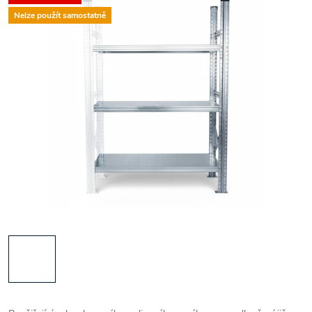
Nelze použít samostatně