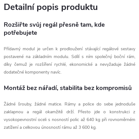
Detailní popis produktu
Rozšiřte svůj regál přesně tam, kde
potřebujete
Přídavný modul je určen k prodloužení stávající regálové sestavy
postavené na základním modulu. Sdílí s ním společný boční rám,
díky čemuž je rozšíření rychlé, ekonomické a nevyžaduje žádné
dodatečné komponenty navíc.
Montáž bez nářadí, stabilita bez kompromisů
Žádné šrouby, žádné matice. Rámy a police do sebe jednoduše
zaklapnou a regál okamžitě drží. Přesto jde o konstrukci z
vysokopevnostní oceli s nosností polic až 640 kg při rovnoměrném
zatížení a celkovou únosností rámu až 3 600 kg.