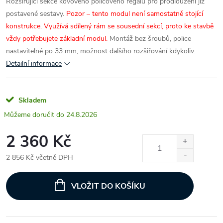
Rozšiřující sekce kovového policového regálu pro prodloužení již
postavené sestavy.
Pozor – tento modul není samostatně stojící
konstrukce. Využívá sdílený rám se sousední sekcí, proto ke stavbě
vždy potřebujete základní modul.
Montáž bez šroubů, police
nastavitelné po 33 mm, možnost dalšího rozšiřování kdykoliv.
Detailní informace
Skladem
24.8.2026
2 360 Kč
2 856 Kč včetně DPH
Měrná
cena:
VLOŽIT DO KOŠÍKU