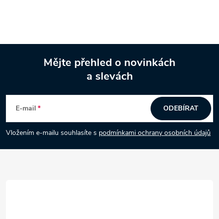
Mějte přehled o novinkách
a slevách
Z
á
E-mail
ODEBÍRAT
p
Vložením e-mailu souhlasíte s
podmínkami ochrany osobních údajů
a
t
í