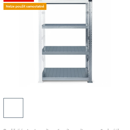
Nelze použít samostatně