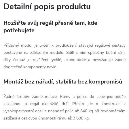
Detailní popis produktu
Rozšiřte svůj regál přesně tam, kde
potřebujete
Přídavný modul je určen k prodloužení stávající regálové sestavy
postavené na základním modulu. Sdílí s ním společný boční rám,
díky čemuž je rozšíření rychlé, ekonomické a nevyžaduje žádné
dodatečné komponenty navíc.
Montáž bez nářadí, stabilita bez kompromisů
Žádné šrouby, žádné matice. Rámy a police do sebe jednoduše
zaklapnou a regál okamžitě drží. Přesto jde o konstrukci z
vysokopevnostní oceli s nosností polic až 640 kg při rovnoměrném
zatížení a celkovou únosností rámu až 3 600 kg.