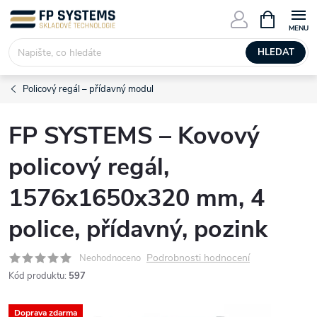
Přejít
NÁKUPNÍ
KOŠÍK
na
obsah
HLEDAT
Policový regál – přídavný modul
FP SYSTEMS – Kovový
policový regál,
1576x1650x320 mm, 4
police, přídavný, pozink
Podrobnosti hodnocení
Neohodnoceno
Kód produktu:
597
Doprava zdarma