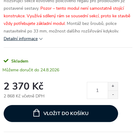
Rozšiřující sekce kovového policového regálu pro prodloužení již
postavené sestavy.
Pozor – tento modul není samostatně stojící
konstrukce. Využívá sdílený rám se sousední sekcí, proto ke stavbě
vždy potřebujete základní modul.
Montáž bez šroubů, police
nastavitelné po 33 mm, možnost dalšího rozšiřování kdykoliv.
Detailní informace
Skladem
24.8.2026
2 370 Kč
2 868 Kč včetně DPH
Měrná
cena:
VLOŽIT DO KOŠÍKU