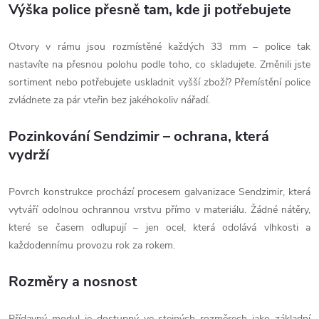
Výška police přesně tam, kde ji potřebujete
Otvory v rámu jsou rozmístěné každých 33 mm – police tak
nastavíte na přesnou polohu podle toho, co skladujete. Změnili jste
sortiment nebo potřebujete uskladnit vyšší zboží? Přemístění police
zvládnete za pár vteřin bez jakéhokoliv nářadí.
Pozinkování Sendzimir – ochrana, která
vydrží
Povrch konstrukce prochází procesem galvanizace Sendzimir, která
vytváří odolnou ochrannou vrstvu přímo v materiálu. Žádné nátěry,
které se časem odlupují – jen ocel, která odolává vlhkosti a
každodennímu provozu rok za rokem.
Rozměry a nosnost
Přídavný modul je dostupný ve stejných rozměrech jako základní