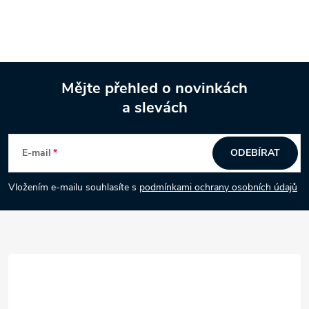
Mějte přehled o novinkách
a slevách
Z
á
E-mail
ODEBÍRAT
p
Vložením e-mailu souhlasíte s
podmínkami ochrany osobních údajů
a
t
í