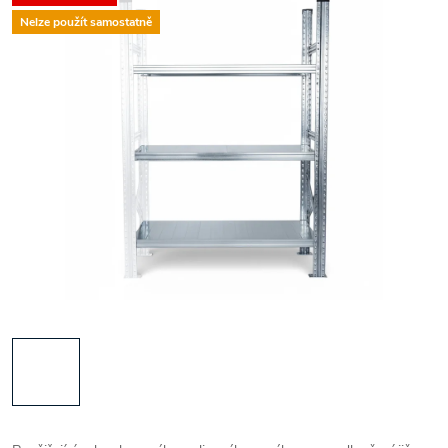
Nelze použít samostatně