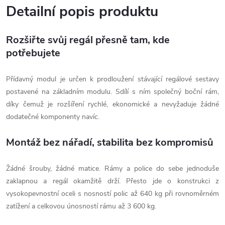
Detailní popis produktu
Rozšiřte svůj regál přesně tam, kde
potřebujete
Přídavný modul je určen k prodloužení stávající regálové sestavy
postavené na základním modulu. Sdílí s ním společný boční rám,
díky čemuž je rozšíření rychlé, ekonomické a nevyžaduje žádné
dodatečné komponenty navíc.
Montáž bez nářadí, stabilita bez kompromisů
Žádné šrouby, žádné matice. Rámy a police do sebe jednoduše
zaklapnou a regál okamžitě drží. Přesto jde o konstrukci z
vysokopevnostní oceli s nosností polic až 640 kg při rovnoměrném
zatížení a celkovou únosností rámu až 3 600 kg.