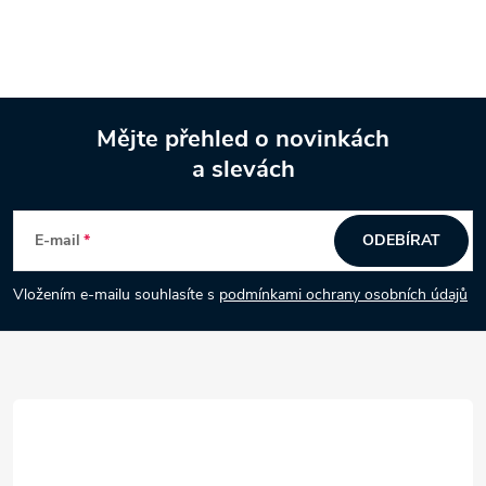
Mějte přehled o novinkách
a slevách
Z
á
E-mail
ODEBÍRAT
p
Vložením e-mailu souhlasíte s
podmínkami ochrany osobních údajů
a
t
í