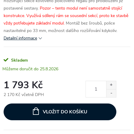
Rozšiřující sekce kovového policového regálu pro prodloužení již
postavené sestavy.
Pozor – tento modul není samostatně stojící
konstrukce. Využívá sdílený rám se sousední sekcí, proto ke stavbě
vždy potřebujete základní modul.
Montáž bez šroubů, police
nastavitelné po 33 mm, možnost dalšího rozšiřování kdykoliv.
Detailní informace
Skladem
25.8.2026
1 793 Kč
2 170 Kč včetně DPH
Měrná
cena:
VLOŽIT DO KOŠÍKU