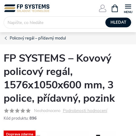
Přejít
NÁKUPNÍ
KOŠÍK
na
obsah
HLEDAT
Policový regál – přídavný modul
FP SYSTEMS – Kovový
policový regál,
1576x1050x600 mm, 3
police, přídavný, pozink
Podrobnosti hodnocení
Neohodnoceno
Kód produktu:
896
Doprava zdarma