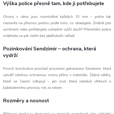
Výška police přesně tam, kde ji potřebujete
Otvory v rámu jsou rozmístěné každých 33 mm – police tak
nastavíte na přesnou polohu podle toho, co skladujete. Změnili jste
sortiment nebo potřebujete uskladnit vyšší zboží? Přemístění police
zvládnete za pár vteřin bez jakéhokoliv nářadí.
Pozinkování Sendzimir – ochrana, která
vydrží
Povrch konstrukce prochází procesem galvanizace Sendzimir, která
vytváří odolnou ochrannou vrstvu přímo v materiálu. Žádné nátěry,
které se časem odlupují – jen ocel, která odolává vlhkosti a
každodennímu provozu rok za rokem.
Rozměry a nosnost
Přídavný modul je dostupný ve stejných rozměrech jako základní