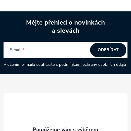
Mějte přehled o novinkách
a slevách
Z
á
E-mail
ODEBÍRAT
p
Vložením e-mailu souhlasíte s
podmínkami ochrany osobních údajů
a
t
í