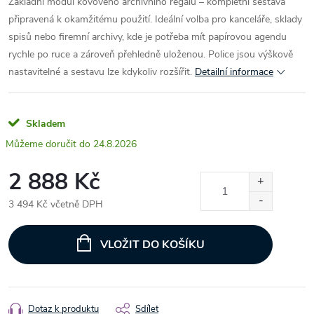
Základní modul kovového archivního regálu – kompletní sestava
připravená k okamžitému použití. Ideální volba pro kanceláře, sklady
spisů nebo firemní archivy, kde je potřeba mít papírovou agendu
rychle po ruce a zároveň přehledně uloženou. Police jsou výškově
nastavitelné a sestavu lze kdykoliv rozšířit.
Detailní informace
Skladem
24.8.2026
2 888 Kč
3 494 Kč včetně DPH
Měrná
cena:
VLOŽIT DO KOŠÍKU
Dotaz k produktu
Sdílet