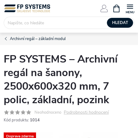
Přejít
NÁKUPNÍ
KOŠÍK
na
obsah
HLEDAT
Archivní regál – základní modul
FP SYSTEMS – Archivní
regál na šanony,
2500x600x320 mm, 7
polic, základní, pozink
Podrobnosti hodnocení
Neohodnoceno
Kód produktu:
1014
Doprava zdarma