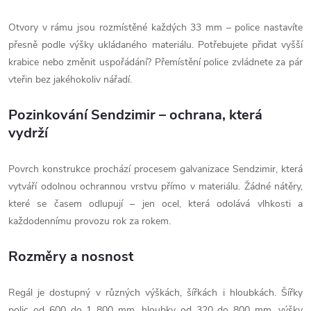
Otvory v rámu jsou rozmístěné každých 33 mm – police nastavíte
přesně podle výšky ukládaného materiálu. Potřebujete přidat vyšší
krabice nebo změnit uspořádání? Přemístění police zvládnete za pár
vteřin bez jakéhokoliv nářadí.
Pozinkování Sendzimir – ochrana, která
vydrží
Povrch konstrukce prochází procesem galvanizace Sendzimir, která
vytváří odolnou ochrannou vrstvu přímo v materiálu. Žádné nátěry,
které se časem odlupují – jen ocel, která odolává vlhkosti a
každodennímu provozu rok za rokem.
Rozměry a nosnost
Regál je dostupný v různých výškách, šířkách i hloubkách. Šířky
polic od 600 do 1 800 mm, hloubky od 320 do 800 mm, výšky