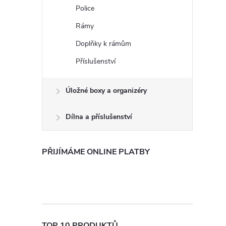
e
Police
Rámy
l
Doplňky k rámům
Příslušenství
Úložné boxy a organizéry
Dílna a příslušenství
PŘIJÍMÁME ONLINE PLATBY
TOP 10 PRODUKTŮ