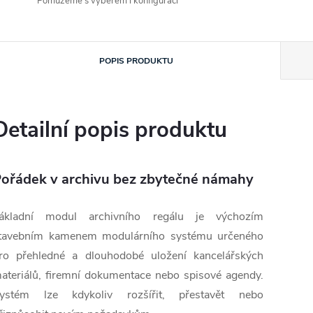
Pomůžeme s výběrem i konfigurací
POPIS PRODUKTU
Detailní popis produktu
ořádek v archivu bez zbytečné námahy
ákladní modul archivního regálu je výchozím
tavebním kamenem modulárního systému určeného
ro přehledné a dlouhodobé uložení kancelářských
ateriálů, firemní dokumentace nebo spisové agendy.
ystém lze kdykoliv rozšířit, přestavět nebo