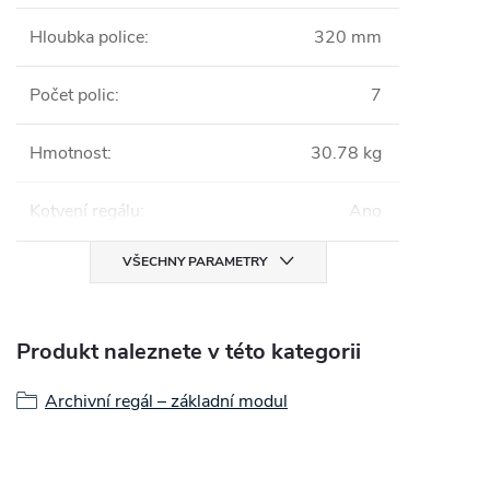
Hloubka police
:
320 mm
Počet polic
:
7
Hmotnost
:
30.78 kg
Kotvení regálu
:
Ano
VŠECHNY PARAMETRY
Produkt naleznete v této kategorii
Archivní regál – základní modul