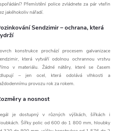
spořádání? Přemístění police zvládnete za pár vteřin
ez jakéhokoliv nářadí.
ozinkování Sendzimir – ochrana, která
ydrží
ovrch konstrukce prochází procesem galvanizace
endzimir, která vytváří odolnou ochrannou vrstvu
římo v materiálu. Žádné nátěry, které se časem
dlupují – jen ocel, která odolává vlhkosti a
aždodennímu provozu rok za rokem.
ozměry a nosnost
egál je dostupný v různých výškách, šířkách i
loubkách. Šířky polic od 600 do 1 800 mm, hloubky