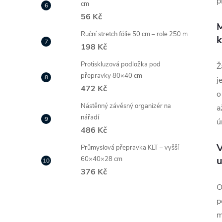
p
cm
56 Kč
M
Ruční stretch fólie 50 cm – role 250 m
198 Kč
Protiskluzová podložka pod
Ž
přepravky 80×40 cm
j
472 Kč
o
Nástěnný závěsný organizér na
a
nářadí
ú
486 Kč
V
Průmyslová přepravka KLT – vyšší
u
60×40×28 cm
376 Kč
O
p
m