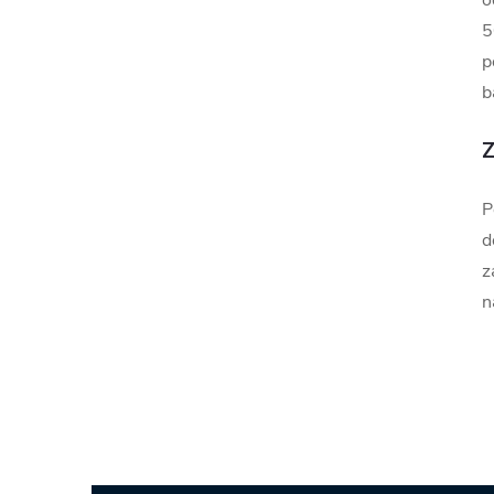
o
5
p
b
Z
P
d
z
n