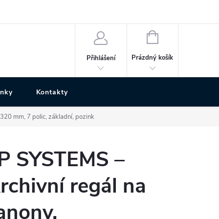
NÁKUPNÍ
KOŠÍK
Prázdný košík
Přihlášení
ánky
Kontakty
20 mm, 7 polic, základní, pozink
P SYSTEMS –
rchivní regál na
anony,