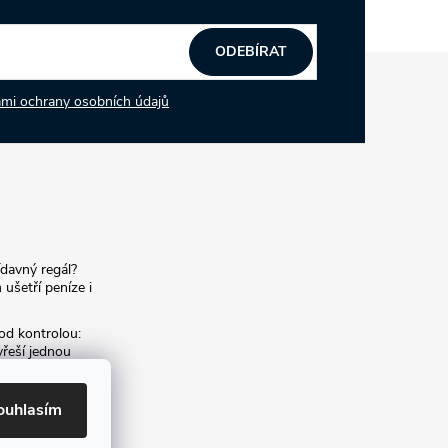
ODEBÍRAT
mi ochrany osobních údajů
ídavný regál?
 ušetří peníze i
od kontrolou:
yřeší jednou
í archiv:
ouhlasím
m archivních