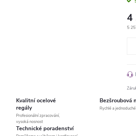
4
5 25
Měr
cena
Záru
Kvalitní ocelové
Bezšroubová 
regály
Rychlé a jednoduché
Profesionální zpracování,
vysoká nosnost
Technické poradenství