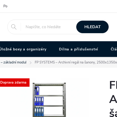
Podmínky ochrany osobních údajů
HLEDAT
Úložné boxy a organizéry
Dílna a příslušenství
Čl
l – základní modul
FP SYSTEMS – Archivní regál na šanony, 2500x1350x3
F
Doprava zdarma
A
š