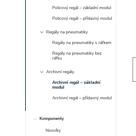
t
Policový regál – základní modul
r
Policový regál – přídavný modul
Regály na pneumatiky
a
Regály na pneumatiky s ráfkem
n
Regály na pneumatiky bez
ráfku
n
Archivní regály
í
Archivní regál – základní
modul
p
Archivní regál – přídavný modul
a
Komponenty
n
Nosníky