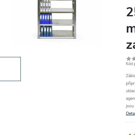
2
m
z
Kód 
Zákl
přip
skla
agen
jsou 
Deta