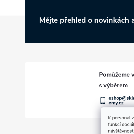
Z
Mějte přehled o novinkách
á
p
a
t
í
eshop@skl
emy.cz
K personali
funkcí sociá
návštěvnost