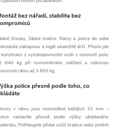
řizpůsobit novým požadavkům.
ontáž bez nářadí, stabilita bez
kompromisů
ádné šrouby, žádné matice. Rámy a police do sebe
ednoduše zaklapnou a regál okamžitě drží. Přesto jde
 konstrukci z vysokopevnostní oceli s nosností polic
ž 640 kg při rovnoměrném zatížení a celkovou
nosností rámu až 3 600 kg.
ýška police přesně podle toho, co
kládáte
tvory v rámu jsou rozmístěné každých 33 mm –
olice nastavíte přesně podle výšky ukládaného
ateriálu. Potřebujete přidat vyšší krabice nebo změnit