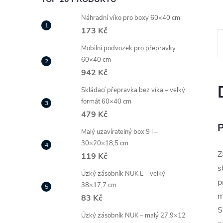
Náhradní víko pro boxy 60×40 cm
173 Kč
Mobilní podvozek pro přepravky
60×40 cm
942 Kč
Skládací přepravka bez víka – velký
formát 60×40 cm
479 Kč
P
Malý uzavíratelný box 9 l –
30×20×18,5 cm
Z
119 Kč
s
Úzký zásobník NUK L – velký
p
38×17,7 cm
m
83 Kč
S
Úzký zásobník NUK – malý 27,9×12