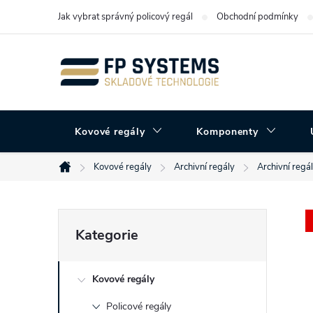
Přejít
Jak vybrat správný policový regál
Obchodní podmínky
na
obsah
Kovové regály
Komponenty
Kovové regály
Archivní regály
Archivní regá
Domů
P
Přeskočit
Kategorie
kategorie
o
Kovové regály
s
Policové regály