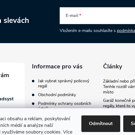
E-mail
a slevách
Vložením e-mailu souhlasíte s
podmínka
Informace pro vás
Články
Jak vybrat správný policový
Základní nebo př
regál
Tenhle rozdíl vám
místo
Obchodní podmínky
adsyst
Garáž konečně p
Podmínky ochrany osobních
regály, které to v
údajů
provždy
zaci obsahu a reklam, poskytování
Jak vybavit firemn
Odmítnout
S
lních médií a analýze naší
průvodce výběre
regálů
i využíváme soubory cookies. Více