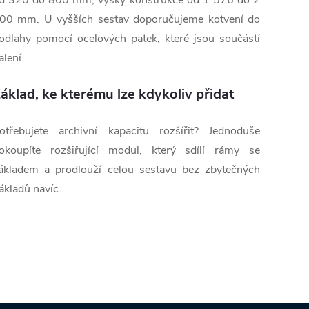
d 320 do 800 mm, výšky konstrukce od 1 576 do 2
00 mm. U vyšších sestav doporučujeme kotvení do
odlahy pomocí ocelových patek, které jsou součástí
alení.
áklad, ke kterému lze kdykoliv přidat
otřebujete archivní kapacitu rozšířit? Jednoduše
okoupíte rozšiřující modul, který sdílí rámy se
ákladem a prodlouží celou sestavu bez zbytečných
ákladů navíc.