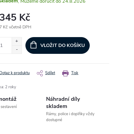
Skladem
24.8.2026
 345 Kč
7 Kč včetně DPH
ná
:
VLOŽIT DO KOŠÍKU
Dotaz k produktu
Sdílet
Tisk
ka
:
2 roky
montáž
Náhradní díly
skladem
 sestavení
Rámy, police i doplňky vždy
dostupné