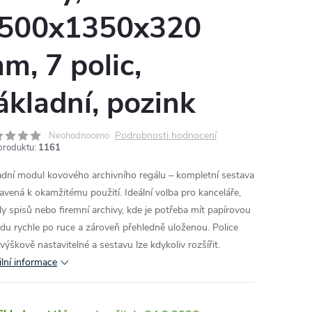
500x1350x320
m, 7 polic,
ákladní, pozink
Podrobnosti hodnocení
Neohodnoceno
produktu:
1161
adní modul kovového archivního regálu – kompletní sestava
ravená k okamžitému použití. Ideální volba pro kanceláře,
dy spisů nebo firemní archivy, kde je potřeba mít papírovou
du rychle po ruce a zároveň přehledně uloženou. Police
výškově nastavitelné a sestavu lze kdykoliv rozšířit.
ilní informace